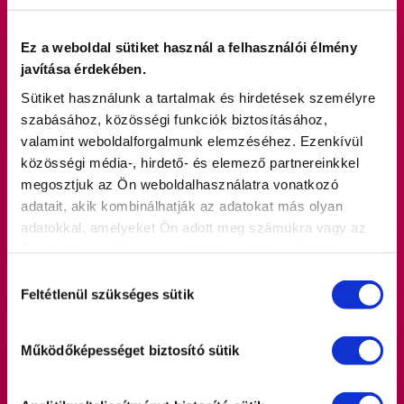
Ez a weboldal sütiket használ a felhasználói élmény
javítása érdekében.
Sütiket használunk a tartalmak és hirdetések személyre
Betegtájékoztató a Panangin Forte
szabásához, közösségi funkciók biztosításához,
alkamazásához
valamint weboldalforgalmunk elemzéséhez. Ezenkívül
közösségi média-, hirdető- és elemező partnereinkkel
Betegtájékoztató: Információk a felhasználó számára
megosztjuk az Ön weboldalhasználatra vonatkozó
Panangin® Forte 316 mg/280 mg filmtabletta kálium-
adatait, akik kombinálhatják az adatokat más olyan
aszpartát magnézium-aszpartát Mielőtt elkezdi alkalmazni
adatokkal, amelyeket Ön adott meg számukra vagy az
ezt a gyógyszert, olvassa el figyelmesen az alábbi
Ön által használt más szolgáltatásokból gyűjtöttek. A
betegtájékoztatót, mert az Ön számára fontos
weboldalon való böngészés folytatásával Ön hozzájárul a
Hozzájárulás
információkat tartalmaz.
sütik használatához, amelyről további információkat
Feltétlenül szükséges sütik
kiválasztása
az
Adatvédelmi nyilatkozatban
olvashat.
Elolvasom
Működőképességet biztosító sütik